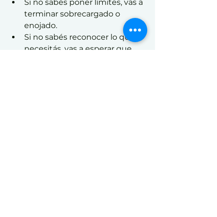
Si no sabés poner límites, vas a 
terminar sobrecargado o 
enojado.
Si no sabés reconocer lo que 
necesitás, vas a esperar que 
otros lo adivinen.
Si no sabés regular tu tiempo, 
tus relaciones pueden quedar 
siempre para lo último.
Si no tenés espacios propios 
de pausa y reflexión, vas a vivir 
en modo automático.
A mí me pasó. Durante un tiempo, 
sentía que llegaba “raspando” a 
todo: al trabajo, a la familia, a mis 
espacios personales. Siempre en 
modo respuesta. Hasta que 
empecé a diseñar otra forma de 