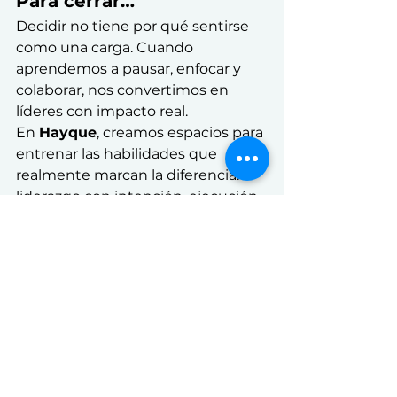
Para cerrar…
Decidir no tiene por qué sentirse 
como una carga. Cuando 
aprendemos a pausar, enfocar y 
colaborar, nos convertimos en 
líderes con impacto real.
En 
Hayque
, creamos espacios para 
entrenar las habilidades que 
realmente marcan la diferencia: 
liderazgo con intención, ejecución 
estratégica y comunicación con 
confianza.
¿Querés ver cómo lo hacemos en 
la práctica? Conocé nuestros 
talleres de 
GrowthLAB
: 
entrenamiento práctico para el 
trabajo real, con personas reales, y 
resultados reales.
The Workplace Pulse