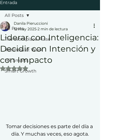
Entrada
All Posts
Danila Pieruccioni
All Posts
12 may 2025
2 min de lectura
Liderar con Inteligencia:
The Workplace Pulse
Decidir con Intención y
Wellness at Work
con Impacto
HR Smarts
Obtuvo NaN de 5 estrellas.
Smart Growth
Tomar decisiones es parte del día a 
día. Y muchas veces, eso agota.