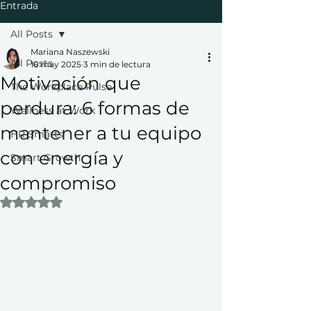
Entrada
All Posts
Mariana Naszewski
All Posts
16 may 2025
3 min de lectura
Motivación que
The Workplace Pulse
perdura: 6 formas de
Wellness at Work
mantener a tu equipo
HR Smarts
con energía y
Smart Growth
compromiso
Obtuvo NaN de 5 estrellas.