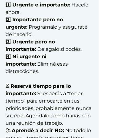
1️⃣ 
Urgente e importante:
 Hacelo 
ahora. 
2️⃣ 
Importante pero no 
urgente:
 Programalo y asegurate 
de hacerlo. 
3️⃣ 
Urgente pero no 
importante:
 Delegalo si podés. 
4️⃣ 
Ni urgente ni 
importante:
 Eliminá esas 
distracciones.
⏳ 
Reservá tiempo para lo 
importante:
 Si esperás a "tener 
tiempo" para enfocarte en tus 
prioridades, probablemente nunca 
suceda. Agendalo como harías con 
una reunión de trabajo.
🚀 
Aprendé a decir NO:
 No todo lo 
que es urgente para otros tiene 