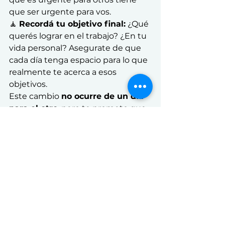
que ser urgente para vos.
🧘 
Recordá tu objetivo final:
 ¿Qué 
querés lograr en el trabajo? ¿En tu 
vida personal? Asegurate de que 
cada día tenga espacio para lo que 
realmente te acerca a esos 
objetivos.
Este cambio 
no ocurre de un día 
para el otro
, pero te prometo que 
vale la pena. Y si querés aprender 
cómo aplicarlo en tu vida, te invito 
a un 
taller sobre gestión del 
tiempo y prioridades
, donde 
vamos a trabajar con herramientas 
concretas y casos reales para 
ayudarte a enfocarte en lo que 
realmente importa.
Si te interesa, 
escribime y te 