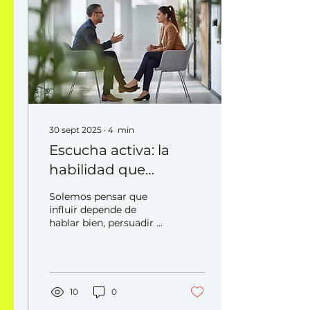
30 sept 2025
∙
4
min
Escucha activa: la
habilidad que
transforma
Solemos pensar que
conversaciones
influir depende de
hablar bien, persuadir o
tener los mejores
argumentos. Pero la
verdadera influencia
empieza mucho antes,
en un lugar menos
10
0
evidente: escuchar de