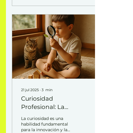
verdad. Escuchar no es
un acto pasivo. Es una
presencia que genera
confianza, abre
posibilidades y
transforma
conversaciones. La
pregunta es: ¿estamos
escuchando para
responder, o para
comprender?
21 jul 2025
∙
3
min
Curiosidad
Profesional: La
Competencia Invisible
La curiosidad es una
que Impulsa la
habilidad fundamental
para la innovación y la
Innovación