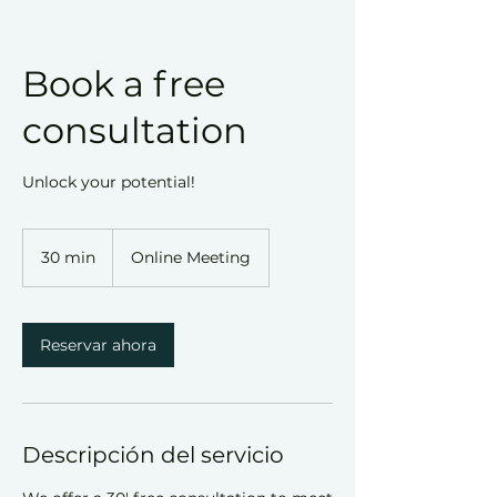
Book a free
consultation
Unlock your potential!
30 min
3
Online Meeting
0
m
i
Reservar ahora
n
Descripción del servicio