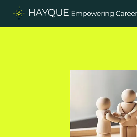
HAYQUE
Empowering Careers