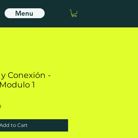
Menu
 y Conexión -
Modulo 1
Sale
0
Price
Add to Cart