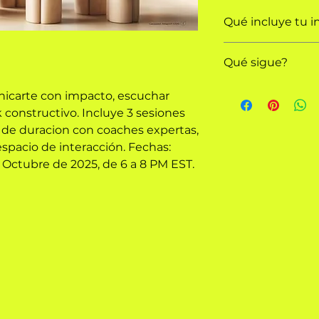
Qué incluye tu i
Qué sigue?
✔️ 6 horas de entr
virtuales en vivo
Recibirás un corre
✔️ Materiales desc
unicarte con impacto, escuchar
✔️ Espacio de refl
constructivo. Incluye 3 sesiones
El link de Zoom 
✔️ Acompañamiento
s de duracion con coaches expertas,
Invitaciones de 
espacio de interacción. Fechas:
Detalles del tall
 Octubre de 2025, de 6 a 8 PM EST.