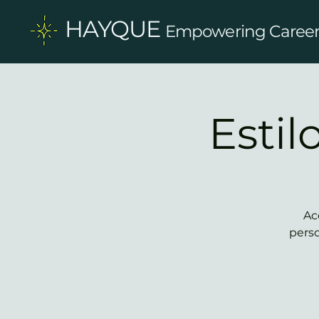
HAYQUE
Empowering Careers
Estil
Ac
perso