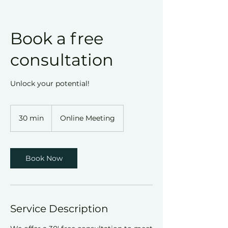
Book a free
consultation
Unlock your potential!
30 min
3
Online Meeting
0
m
i
n
Book Now
Service Description