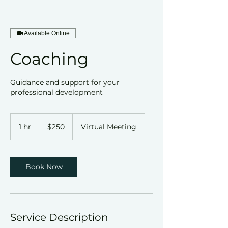
Available Online
Coaching
Guidance and support for your
professional development
250
US
1 hr
1
$250
Virtual Meeting
dollars
h
Book Now
Service Description