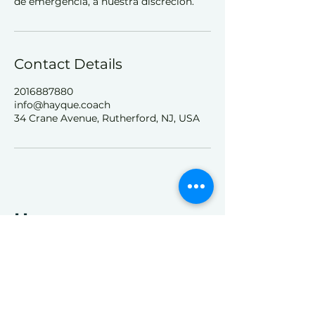
de emergencia, a nuestra discreción.
Contact Details
2016887880
info@hayque.coach
34 Crane Avenue, Rutherford, NJ, USA
Hayque
Contact us
info@hayque.coach