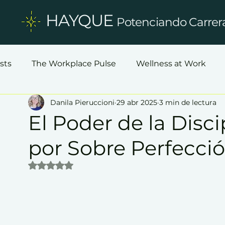
HAYQUE
Potenciando Carrer
osts
The Workplace Pulse
Wellness at Work
Danila Pieruccioni
29 abr 2025
3 min de lectura
El Poder de la Disci
por Sobre Perfecci
Obtuvo NaN de 5 estrellas.