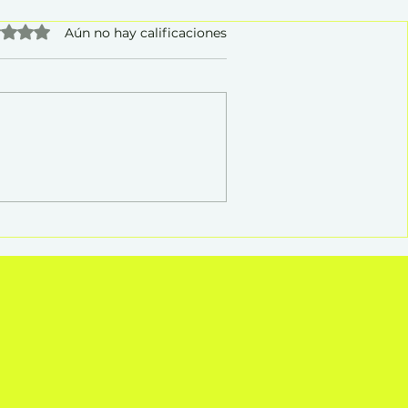
vo 0 de 5 estrellas.
Aún no hay calificaciones
 habilidad
¿Entrenamiento o
 tu forma
Desarrollo? Una diferencia
acionarte y
que cambia la forma en
que aprendemos en el
trabajo