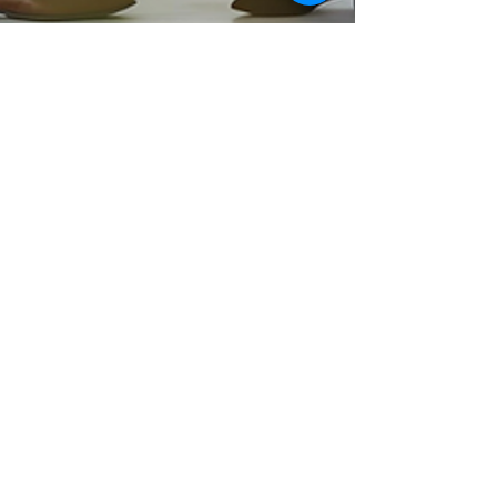
Mariana Naszewski
30 sept 2025
4 min de lectura
Escucha activa: la habilidad
que transforma
conversaciones
Solemos pensar que influir depende de hablar
bien, persuadir o tener los mejores
argumentos. Pero la verdadera influencia
empieza mucho antes, en un lugar menos
evidente: escuchar de verdad. Escuchar no es
un acto pasivo. Es una presencia que genera