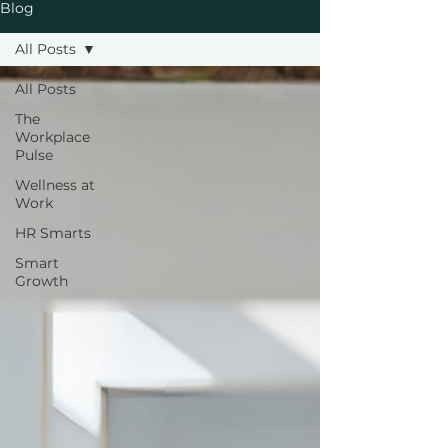
Blog
All Posts
All Posts
The
Workplace
Pulse
Wellness at
Work
HR Smarts
Smart
Growth