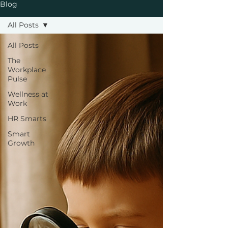
Blog
All Posts
All Posts
The
Workplace
Pulse
Wellness at
Work
HR Smarts
Smart
Growth