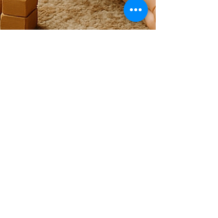
Mariana Naszewski
21 jul 2025
3 min de lectura
Curiosidad Profesional: La
Competencia Invisible que
Impulsa la Innovación
La curiosidad es una habilidad fundamental
para la innovación y la adaptabilidad en
entornos en constante cambio. Explora cómo
cultivar la curiosidad profesional puede
potenciar tu carrera y llevarte al éxito