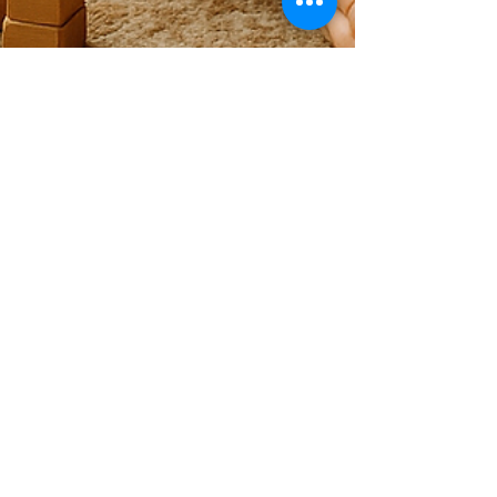
Mariana Naszewski
21 jul 2025
3 min de lectura
Curiosidad Profesional: La
Competencia Invisible que
Impulsa la Innovación
La curiosidad es una habilidad fundamental
para la innovación y la adaptabilidad en
entornos en constante cambio. Explora cómo
cultivar la curiosidad profesional puede
potenciar tu carrera y llevarte al éxito
duradero.