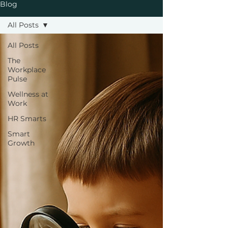
Blog
All Posts
All Posts
The
Workplace
Pulse
Wellness at
Work
HR Smarts
Smart
Growth