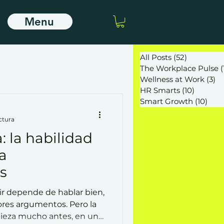
Menu
All Posts
(52)
52 entrad
The Workplace Pulse
(
Wellness at Work
(3)
3 
HR Smarts
(10)
10 entr
Smart Growth
(10)
10 e
ctura
: la habilidad
a
s
ir depende de hablar bien,
ores argumentos. Pero la
pieza mucho antes, en un