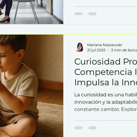
lugar menos evidente: es
Escuchar no es un acto pa
que genera confianza, abr
transforma conversacione
¿estamos escuchando par
comprender?
Mariana Naszewski
21 jul 2025
3 min de lectu
Curiosidad Pro
Competencia I
Impulsa la In
La curiosidad es una habi
innovación y la adaptabil
constante cambio. Explora
curiosidad profesional pu
llevarte al éxito duradero.