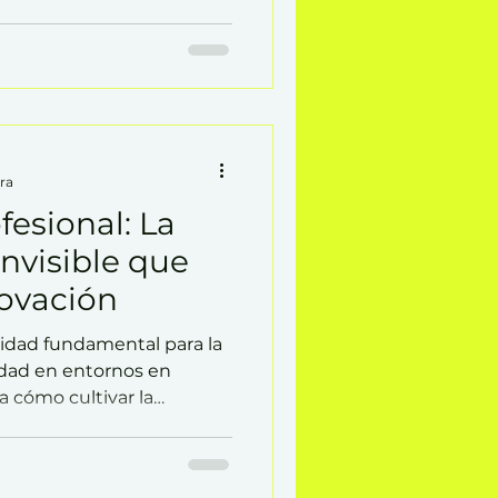
cuchar de verdad.
sivo. Es una presencia
e posibilidades y
s. La pregunta es:
a responder, o para
ra
fesional: La
nvisible que
novación
lidad fundamental para la
idad en entornos en
 cómo cultivar la
ede potenciar tu carrera y